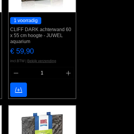
1 voorradig
CLIFF DARK achterwand 60
x 55 cm hoogte - JUWEL
aquarium
Prijs
€ 59,90
incl.BTW
|
Bekijk verzending
/+\