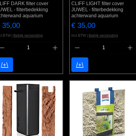
LIFF DARK filter cover
CLIFF LIGHT filter cover
UWEL - filterbedekking
JUWEL - filterbedekking
chterwand aquarium
achterwand aquarium
rijs
Prijs
 35,00
€ 35,00
cl.BTW
|
Bekijk verzending
incl.BTW
|
Bekijk verzending
/+\
/+\