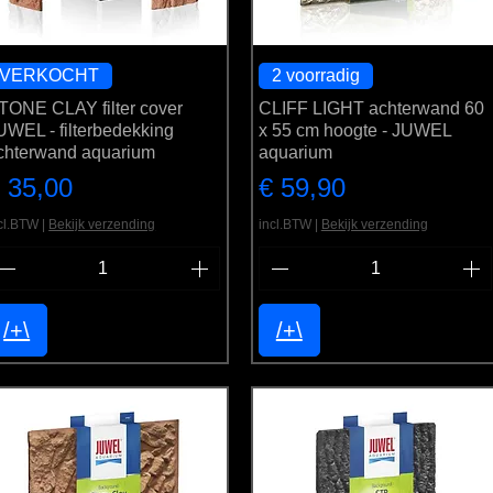
VERKOCHT
2 voorradig
TONE CLAY filter cover
CLIFF LIGHT achterwand 60
UWEL - filterbedekking
x 55 cm hoogte - JUWEL
chterwand aquarium
aquarium
rijs
Prijs
 35,00
€ 59,90
cl.BTW
|
Bekijk verzending
incl.BTW
|
Bekijk verzending
/+\
/+\