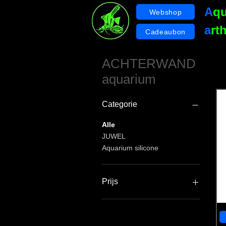
A
q
Webshop
a
rt
Cadeaubon
ACHTERWAND
aquarium
Categorie
Alle
JUWEL
Aquarium silicone
Prijs
€ 10
€ 60