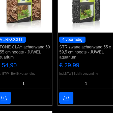
VERKOCHT
4 voorradig
TONE CLAY achterwand 60
STR zwarte achterwand 55 x
 55 cm hoogte - JUWEL
59,5 cm hoogte - JUWEL
quarium
aquarium
rijs
Prijs
 54,90
€ 29,99
cl.BTW
|
Bekijk verzending
incl.BTW
|
Bekijk verzending
/+\
/+\