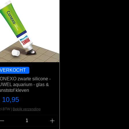
VERKOCHT
ONEXO zwarte silicone -
UWEL aquarium - glas &
unststof kleven
rijs
 10,95
cl.BTW
|
Bekijk verzending