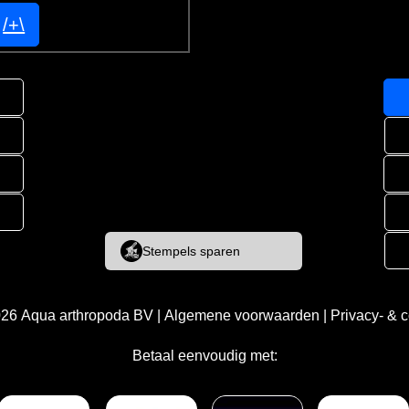
/+\
Stempels sparen
026
Aqua arthropoda BV
|
Algemene voorwaarden
|
Privacy- & 
Betaal eenvoudig met: