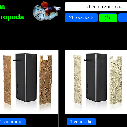
ua
Ik ben op zoek naar ..
hropoda
XL zoekbalk
1 voorradig
1 voorradig