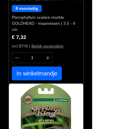
8 voorradig
Pterophyllum scalare marble
GOLDHEAD - maanvissen | 3.5 - 4
cm.
Prijs
€ 7,32
incl.BTW
|
Bekijk verzending
In winkelmandje