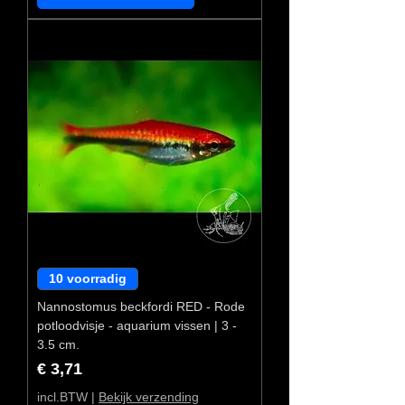
10 voorradig
Nannostomus beckfordi RED - Rode
potloodvisje - aquarium vissen | 3 -
3.5 cm.
Prijs
€ 3,71
incl.BTW
|
Bekijk verzending