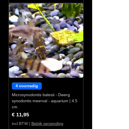
4 voorradig
Microsynodontis batesii - Dwerg
synodontis meerval - aquarium | 4.5
cm.
Prijs
€ 11,95
incl.BTW
|
Bekijk verzending