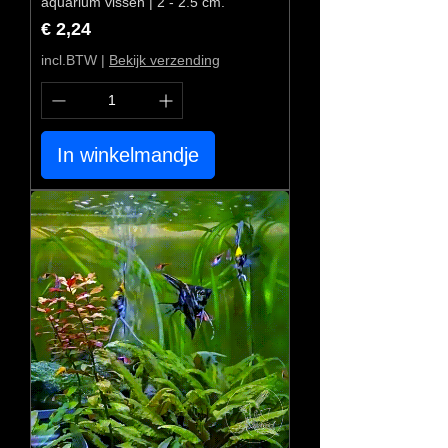
aquarium vissen | 2 - 2.5 cm.
Prijs
€ 2,24
incl.BTW
|
Bekijk verzending
In winkelmandje