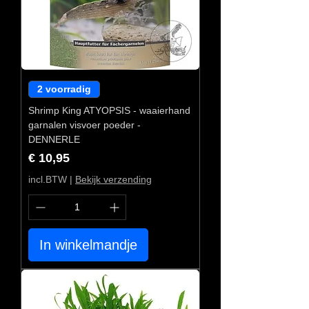
2 voorradig
Shrimp King ATYOPSIS - waaierhand
garnalen visvoer poeder -
DENNERLE
Prijs
€ 10,95
incl.BTW
|
Bekijk verzending
In winkelmandje