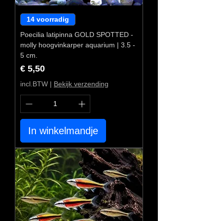
14 voorradig
Poecilia latipinna GOLD SPOTTED -
molly hoogvinkarper aquarium | 3.5 -
5 cm.
Prijs
€ 5,50
incl.BTW
|
Bekijk verzending
In winkelmandje