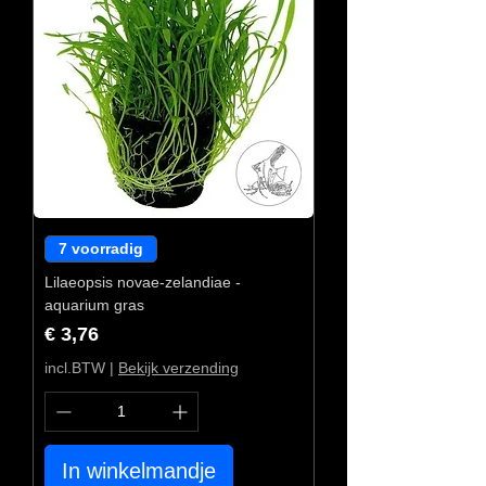
7 voorradig
Lilaeopsis novae-zelandiae -
aquarium gras
Prijs
€ 3,76
incl.BTW
|
Bekijk verzending
In winkelmandje