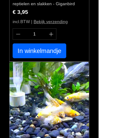
reptielen en slakken - Giganbird
Prijs
€ 3,95
incl.BTW
|
Bekijk verzending
In winkelmandje