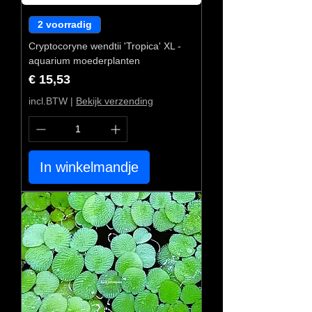
2 voorradig
Cryptocoryne wendtii 'Tropica' XL -
aquarium moederplanten
Prijs
€ 15,53
incl.BTW
|
Bekijk verzending
In winkelmandje