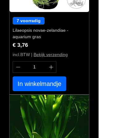
7 voorradig
Lilaeopsis novae-zelandiae -
aquarium gras
Prijs
€ 3,76
incl.BTW
|
Bekijk verzending
In winkelmandje