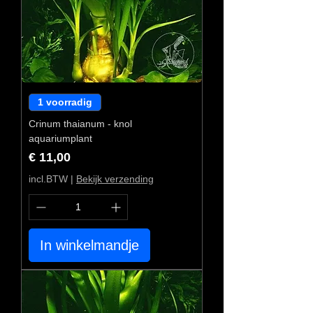
1 voorradig
Crinum thaianum - knol
aquariumplant
Prijs
€ 11,00
incl.BTW
|
Bekijk verzending
In winkelmandje