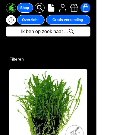
Shop
Overzicht
Gratis verzending
Ik ben op zoek naar ...
Filteren