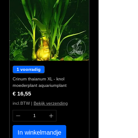
1 voorradig
Crinum thaianum XL - knol
moederplant aquariumplant
Prijs
€ 16,55
incl.BTW
|
Bekijk verzending
In winkelmandje