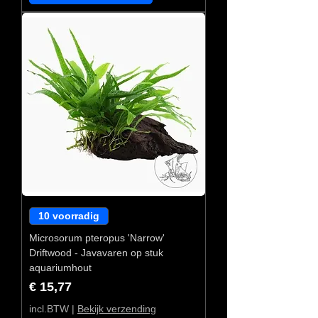
10 voorradig
Microsorum pteropus 'Narrow'
Driftwood - Javavaren op stuk
aquariumhout
Prijs
€ 15,77
incl.BTW
|
Bekijk verzending