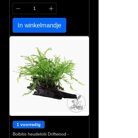
In winkelmandje
1 voorradig
Bolbitis heudelotii Driftwood -