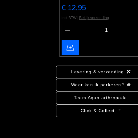
Prijs
€ 12,95
incl.BTW
|
Bekijk verzending
/+\
Levering & verzending
Waar kan ik parkeren?
Team Aqua arthropoda
Click & Collect