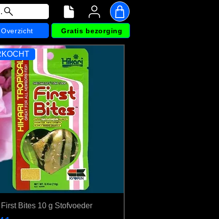
.
Overzicht
Gratis bezorging
RKOCHT
e geven.
 First Bites 10 g Stofvoeder