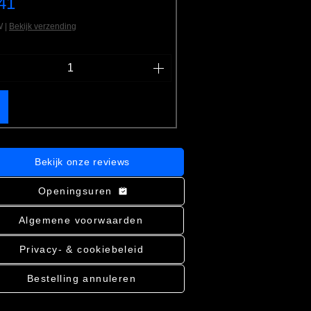
s
41
TW
|
Bekijk verzending
Bekijk onze reviews
Openingsuren
Algemene voorwaarden
Privacy- & cookiebeleid
Bestelling annuleren