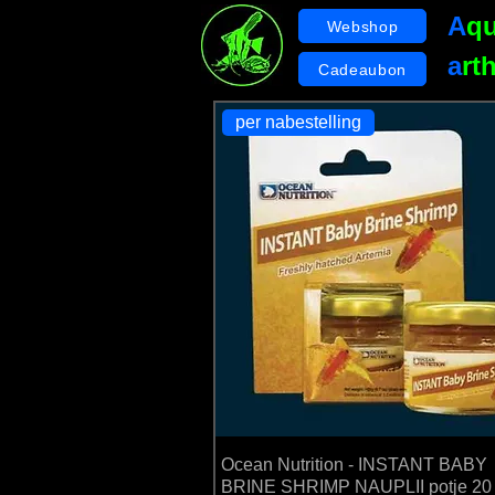
A
q
Webshop
a
rt
Cadeaubon
per nabestelling
We hebb
Ocean Nutrition - INSTANT BABY
BRINE SHRIMP NAUPLII potje 20