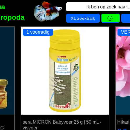
ua
Ik ben op zoek naar ..
hropoda
XL zoekbalk
1 voorradig
VE
en momenteel geen producten om weer t
sera MICRON Babyvoer 25 g | 50 mL -
Hikari
 G
visvoer