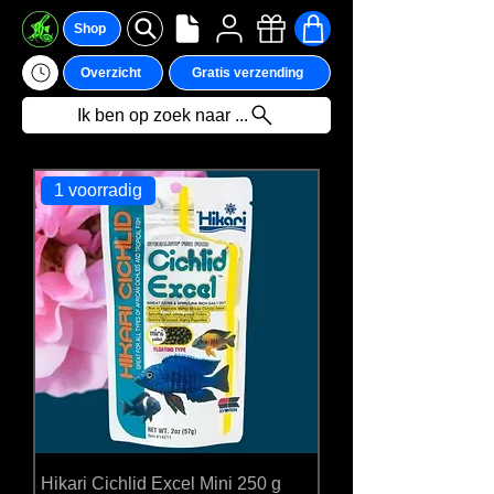
Shop
Overzicht
Gratis verzending
Ik ben op zoek naar ...
1 voorradig
We hebben momenteel
geen producten om
weer te geven.
Hikari Cichlid Excel Mini 250 g