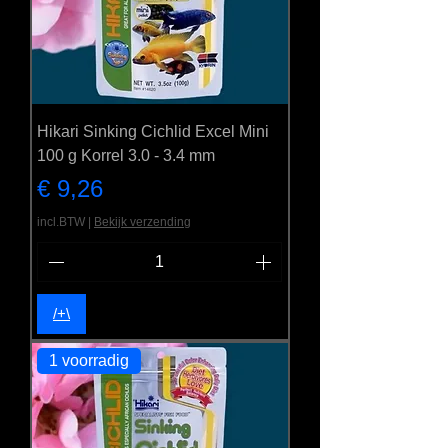
Hikari Sinking Cichlid Excel Mini
100 g Korrel 3.0 - 3.4 mm
Prijs
€ 9,26
incl.BTW
|
Bekijk verzending
/+\
1 voorradig