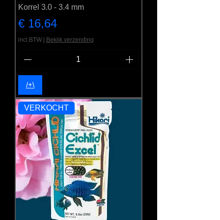
Korrel 3.0 - 3.4 mm
Prijs
€ 16,64
incl.BTW
|
Bekijk verzending
/+\
VERKOCHT