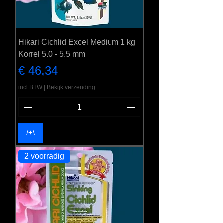
Hikari Cichlid Excel Medium 1 kg
Korrel 5.0 - 5.5 mm
Prijs
€ 46,34
incl.BTW
|
Bekijk verzending
/+\
2 voorradig