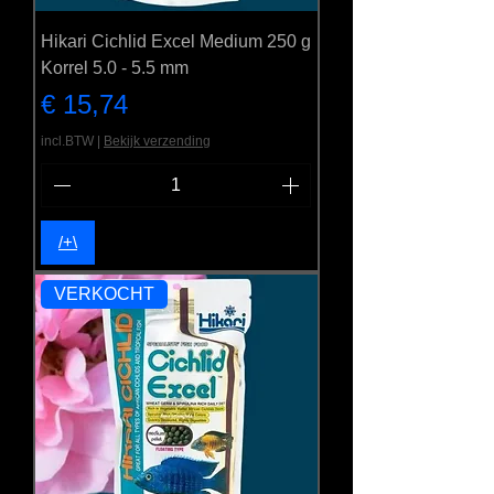
Hikari Cichlid Excel Medium 250 g
Korrel 5.0 - 5.5 mm
Prijs
€ 15,74
incl.BTW
|
Bekijk verzending
/+\
VERKOCHT