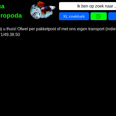
ua
Ik ben op zoek naar ..
hropoda
XL zoekbalk
ij u thuis! Ofwel per pakketpost of met ons eigen transport (indie
71/49.38.50