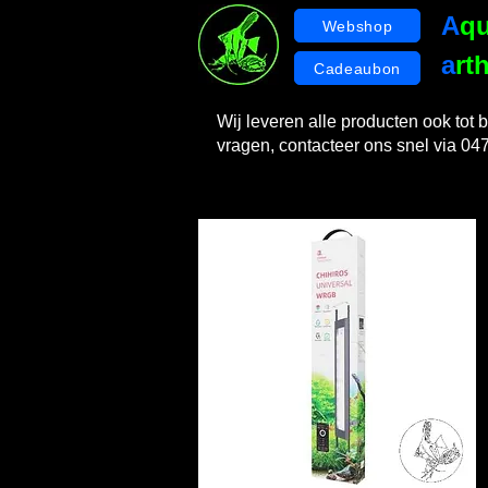
A
q
Webshop
a
rt
Cadeaubon
Wij leveren alle producten ook tot b
vragen, contacteer ons snel via 04