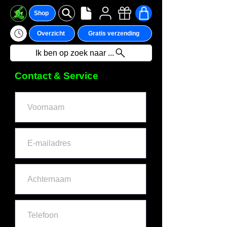
Shop
Overzicht
Gratis verzending
Ik ben op zoek naar ...
Contact & Service
We hebben momenteel
geen producten om
weer te geven.