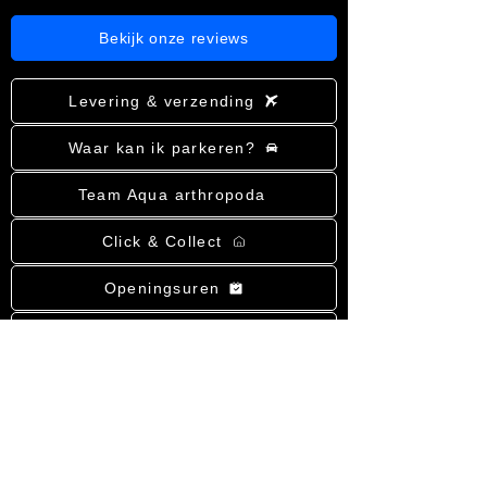
Bekijk onze reviews
Levering & verzending
Waar kan ik parkeren?
Team Aqua arthropoda
Click & Collect
Openingsuren
Algemene voorwaarden
Privacy- & cookiebeleid
Bestelling annuleren