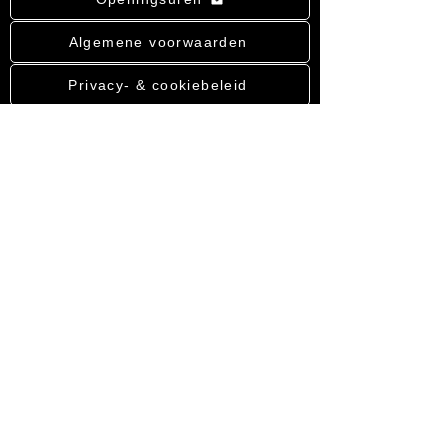
Algemene voorwaarden
Privacy- & cookiebeleid
Bestelling annuleren
Stempels sparen
©
2022 - 2026
Aqua arthropoda BV
|
Algemene
voorwaarden
|
Privacy- & cookiebeleid
Betaal eenvoudig met: