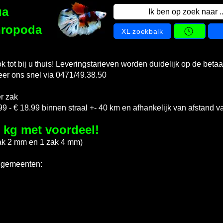
ua
Ik ben op zoek naar ..
hropoda
XL zoekbalk
k tot bij u thuis! Leveringstarieven worden duidelijk op de bet
er ons snel via 0471/49.38.50
r zak
99 - € 18.99 binnen straal +- 40 km en afhankelijk van afstand v
 kg met voordeel!
zak 2 mm en 1 zak 4 mm)
e gemeenten: