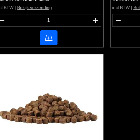
ncl.BTW
|
Bekijk verzending
incl.BTW
|
Bek
/+\