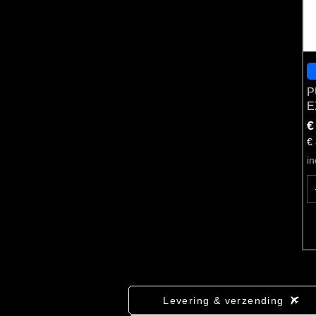
P
E
P
€
€ 
i
Levering & verzending