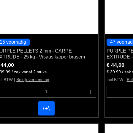
15 voorradig
47 voorrad
URPLE PELLETS 2 mm - CARPE
PURPLE PE
XTRUDE - 25 kg - Visaas karper brasem
EXTRUDE - 2
rijs
Prijs
 44,00
€ 44,00
39.99 / zak vanaf 2 stuks
€ 39.99 / zak 
ncl.BTW
|
Bekijk verzending
incl.BTW
|
Bek
/+\