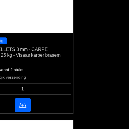
ig
LLETS 3 mm - CARPE
5 kg - Visaas karper brasem
vanaf 2 stuks
ijk verzending
/+\