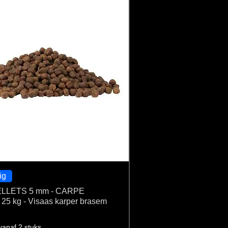
ig
LLETS 5 mm - CARPE
5 kg - Visaas karper brasem
vanaf 2 stuks