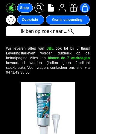
Shop
Overzicht
Gratis verzending
Ik ben op zoek naar ...
Wij leveren alles van
JBL
ook tot bij u thuis!
Leveringstarieven worden duidelijk op de
betaalpagina. Alles kan
binnen de 7 werkdagen
bevoorraad worden (indien geen fabrikant
stockbreuk). Voor vragen, contacteer ons snel via
0471/49.38.50