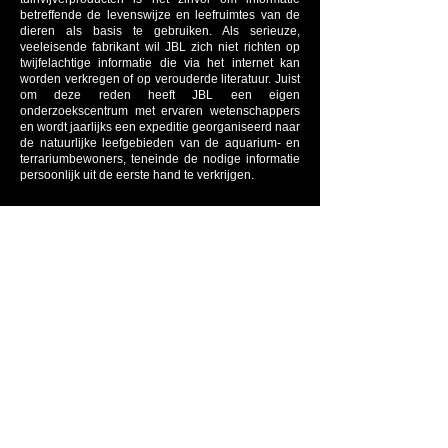
betreffende de levenswijze en leefruimtes van de
dieren als basis te gebruiken. Als serieuze,
veeleisende fabrikant wil JBL zich niet richten op
twijfelachtige informatie die via het internet kan
worden verkregen of op verouderde literatuur. Juist
om deze reden heeft JBL een eigen
onderzoekscentrum met ervaren wetenschappers
en wordt jaarlijks een expeditie georganiseerd naar
de natuurlijke leefgebieden van de aquarium- en
terrariumbewoners, teneinde de nodige informatie
persoonlijk uit de eerste hand te verkrijgen.
Bekijk onze reviews
Levering & verzending
Waar kan ik parkeren?
Team Aqua arthropoda