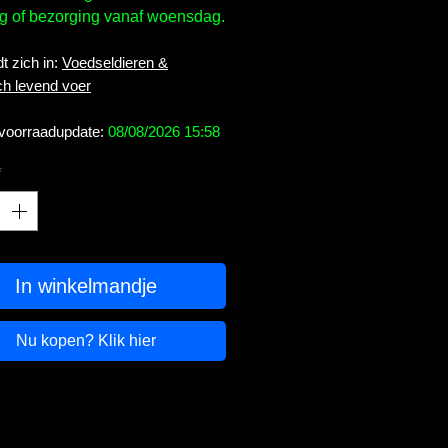
g of bezorging vanaf woensdag.
t zich in:
Voedseldieren &
ch levend voer
 voorraadupdate:
08/08/2026 15:58
*
In winkelmandje
Nu kopen? Klik hier