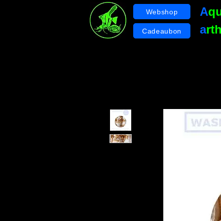
A
q
Webshop
a
rt
Cadeaubon