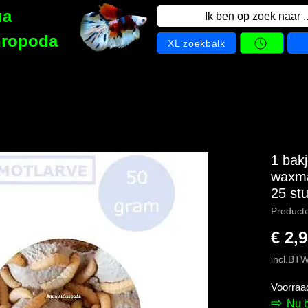
ua
Ik ben op zoek naar ..
hropoda
XL zoekbalk
1 ba
waxma
25 st
Product
€ 2,
incl.BT
Voorraa
⇨
Nu 