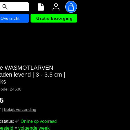
.
Overzicht
Gratis bezorging
kje WASMOTLARVEN
den levend | 3 - 3.5 cm |
uks
code: 24530
Prijs
95
W
|
Bekijk verzending
dstatus:
✅
Online op voorraad
besteld = volgende week