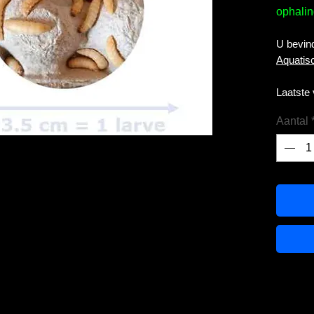
ophalin
U bevind
Aquatis
Laatste
Aantal