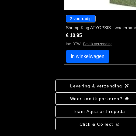
2 voorradig
Shrimp King ATYOPSIS - waaierhan
Prijs
€ 10,95
incl.BTW
|
Bekijk verzending
In winkelwagen
Levering & verzending
Waar kan ik parkeren?
Team Aqua arthropoda
Click & Collect