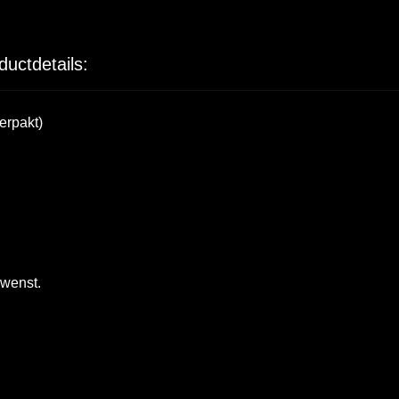
ductdetails:
erpakt)
ewenst.