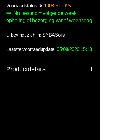
Voorraadstatus:
1008 STUKS
❌
⇨
Nu besteld = volgende week
ophaling of bezorging vanaf woensdag.
U bevindt zich in: SYBASoils
Laatste voorraadupdate:
05/08/2026 15:13
Productdetails: