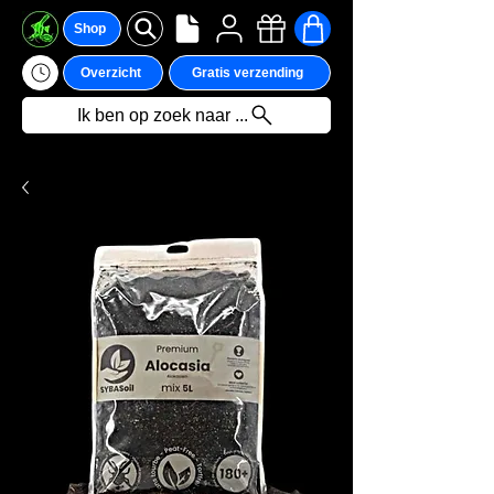
Shop
Overzicht
Gratis verzending
Ik ben op zoek naar ...