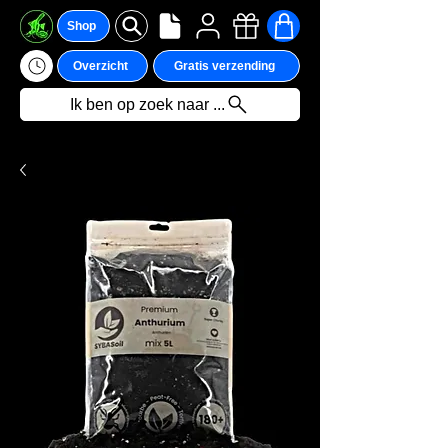
Shop
Overzicht
Gratis verzending
Ik ben op zoek naar ...