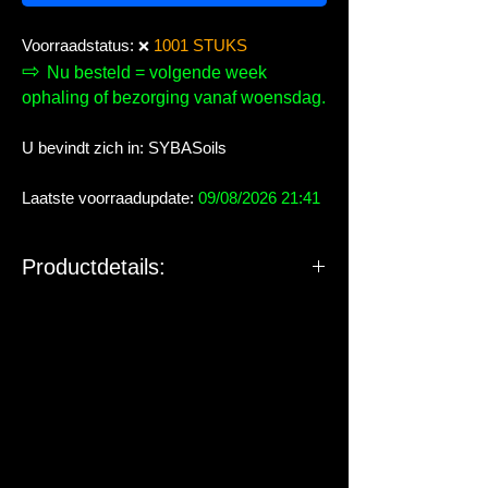
Voorraadstatus:
1001 STUKS
❌
⇨
Nu besteld = volgende week
ophaling of bezorging vanaf woensdag.
U bevindt zich in: SYBASoils
Laatste voorraadupdate:
09/08/2026 21:41
Productdetails: