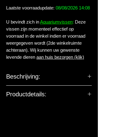
Laatste voorraadupdate:
08/08/2026 14:08
U bevindt zich in
Aquariumvissen
:
Deze
vissen zijn momenteel effectief op
voorraad in de winkel indien er voorraad
weergegeven wordt (2de winkelruimte
achteraan). Wij kunnen uw gewenste
levende dieren
aan huis bezorgen (klik)
Beschrijving:
Familie:
Cyprinidae
Productdetails:
Geslacht:
Puntigrus
Levende have gehuisvest in Aqua
arthropoda BV.
Soort:
tetrazona TIGER
Nederlandse
Tijger
naam:
Sumatraan