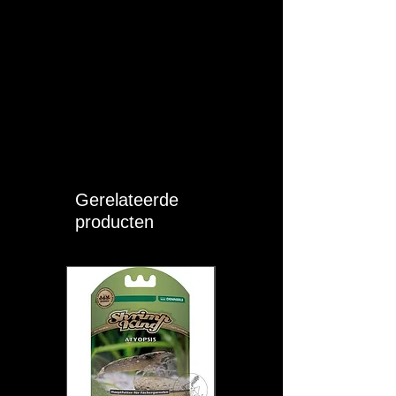
pH:
6 - 7
KH:
4 - 9
GH:
5 - 12
Moeilijkheid:
EASY
Sociaal:
Groep (> 10)
Gerelateerde
Eigen opmerkingen:
producten
Een levendige en vreedzame
aquariumvis. Houd ze zeker in een
groep van minimaal 10 exemplaren in
een niet te klein aquarium. Best worden
ze ook samengehouden in een
aquarium met voldoende andere vissen.
Een te klein aquarium of aquarium met
weinig vissen geeft de sumatraan de