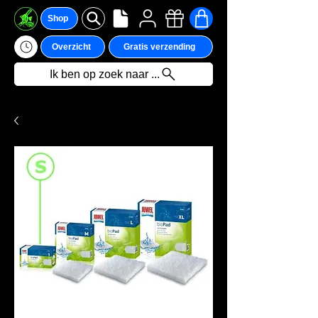
Shop
Overzicht
Gratis verzending
Ik ben op zoek naar ...