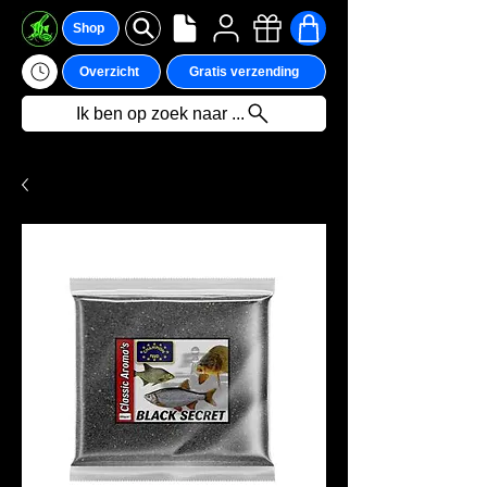
Shop
Overzicht
Gratis verzending
Ik ben op zoek naar ...