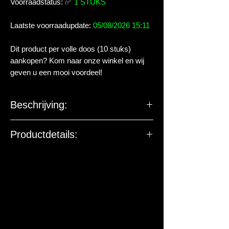
Voorraadstatus:
✅
1 STUKS
Laatste voorraadupdate:
05/08/2026 15:11
Dit product per volle doos (10 stuks)
aankopen? Kom naar onze winkel en wij
geven u een mooi voordeel!
Beschrijving:
Lokaas additief.
Productdetails:
De EU-verantwoordelijke
marktdeelnemer ziet toe op
productveiligheid. De onderstaande
gegevens zijn niet bedoeld voor vragen,
klachten of retouren. Voor vragen over
dit artikel of de levering kun je contact
met ons opnemen.