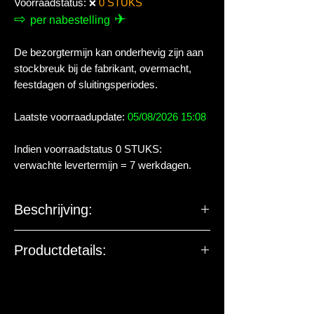
Voorraadstatus:
0 STUKS
❌
⇨
✈
per nabestelling
De bezorgtermijn kan onderhevig zijn aan
stockbreuk bij de fabrikant, overmacht,
feestdagen of sluitingsperiodes.
Laatste voorraadupdate:
05/08/2026 15:08
Indien voorraadstatus 0 STUKS:
verwachte levertermijn = 7 werkdagen.
Beschrijving:
Colombo Black Water bevat
Productdetails:
turfextracten, hiermee creëert u
natuurlijk tropisch water (zogeheten
De EU-verantwoordelijke
zwartwater) zoals uw vissen in hun
marktdeelnemer ziet toe op
natuurlijke leefomgeving gewend zijn.