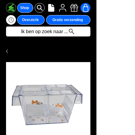
Shop
Overzicht
Gratis verzending
Ik ben op zoek naar ...