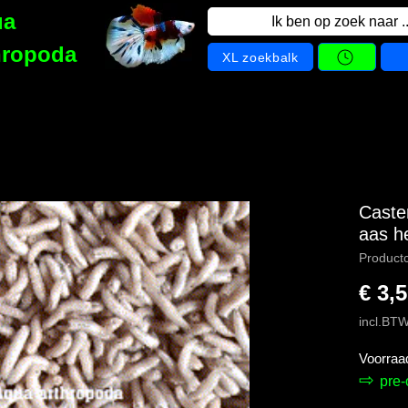
ua
Ik ben op zoek naar ..
hropoda
XL zoekbalk
Caste
aas h
Product
€ 3,
incl.BT
Voorraa
⇨
pre-