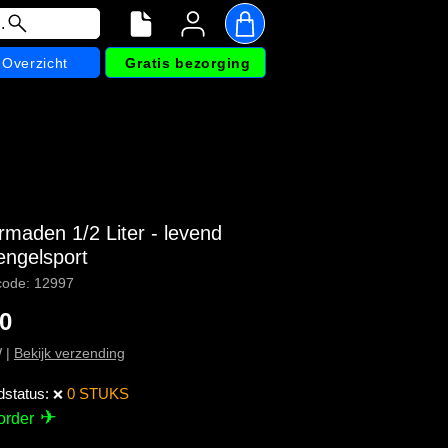
.
Overzicht
Gratis bezorging
rmaden 1/2 Liter - levend
engelsport
code: 12997
Prijs
50
W
|
Bekijk verzending
dstatus:
0 STUKS
❌
✈
order