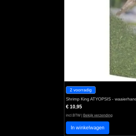
2 voorradig
Shrimp King ATYOPSIS - waaierhan
Prijs
€ 10,95
incl.BTW
|
Bekijk verzending
In winkelwagen