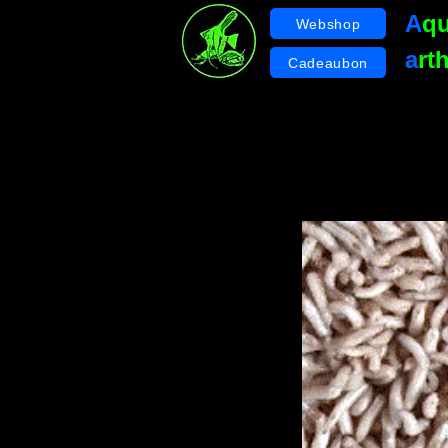
A
q
Webshop
a
rt
Cadeaubon