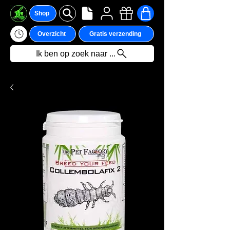
Shop
Overzicht
Gratis verzending
Ik ben op zoek naar ...