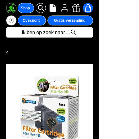
Shop
Overzicht
Gratis verzending
Ik ben op zoek naar ...