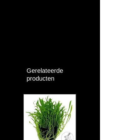
T (°C):
24 - 28
pH:
6 - 7.5
KH:
4 - 8
GH:
8 - 12
Moeilijkheid:
MEDIUM
Sociaal:
Gerelateerde
Solitair of Groep (>
3)
producten