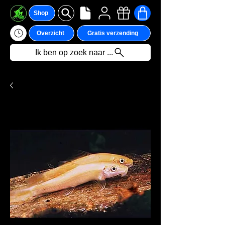
Shop
Overzicht
Gratis verzending
Ik ben op zoek naar ...