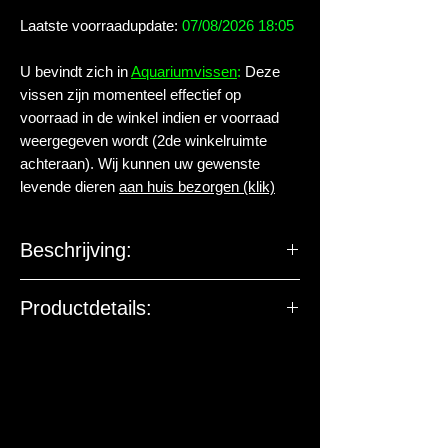
Laatste voorraadupdate:
07/08/2026 18:05
U bevindt zich in
Aquariumvissen
:
Deze
vissen zijn momenteel effectief op
voorraad in de winkel indien er voorraad
weergegeven wordt (2de winkelruimte
achteraan). Wij kunnen uw gewenste
levende dieren
aan huis bezorgen (klik)
Beschrijving:
Familie:
Cyprinidae
Productdetails:
Geslacht:
Gyrinocheilus
Levende have gehuisvest in Aqua
arthropoda BV.
Soort:
aymonieri GOLD
Nederlandse
Siamese / Chinese
naam:
algeneter