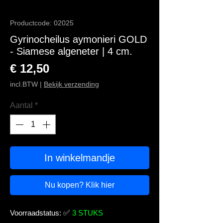
Productcode: 02025
Gyrinocheilus aymonieri GOLD
- Siamese algeneter | 4 cm.
Prijs
€ 12,50
incl.BTW
|
Bekijk verzending
Aantal
*
In winkelmandje
Nu kopen? Klik hier
Voorraadstatus:
✅
3 STUKS