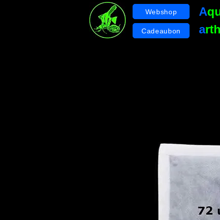
A
q
Webshop
a
rt
Cadeaubon