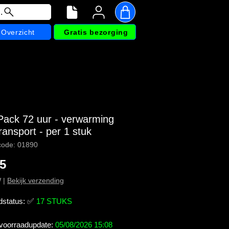
.
Overzicht
Gratis bezorging
Pack 72 uur - verwarming
ransport - per 1 stuk
code: 01890
Prijs
45
W
|
Bekijk verzending
dstatus:
✅
17 STUKS
 voorraadupdate:
05/08/2026 15:08