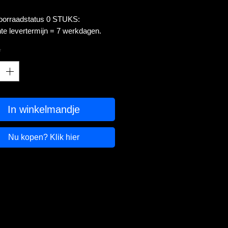
voorraadstatus 0 STUKS:
te levertermijn = 7 werkdagen.
*
In winkelmandje
Nu kopen? Klik hier