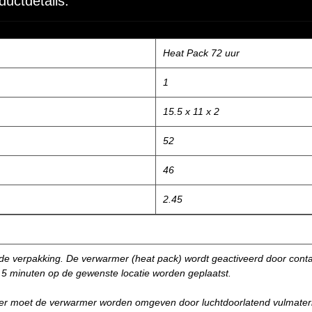
ductdetails:
Heat Pack 72 uur
1
15.5 x 11 x 2
52
46
2.45
de verpakking. De verwarmer (heat pack) wordt geactiveerd door conta
r 5 minuten op de gewenste locatie worden geplaatst.
oer moet de verwarmer worden omgeven door luchtdoorlatend vulmateri