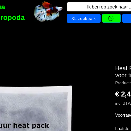
ua
Ik ben op zoek naar ..
hropoda
XL zoekbalk
Heat 
voor t
Product
€ 2,
incl.BT
Voorraa
Laatste