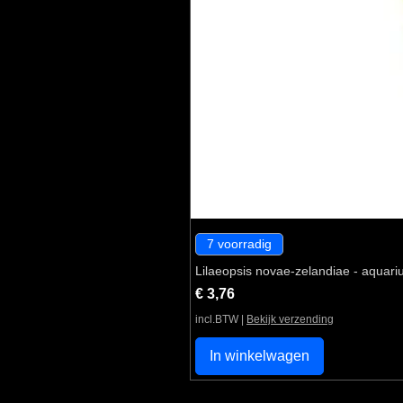
7 voorradig
Lilaeopsis novae-zelandiae - aquari
Prijs
€ 3,76
incl.BTW
|
Bekijk verzending
In winkelwagen