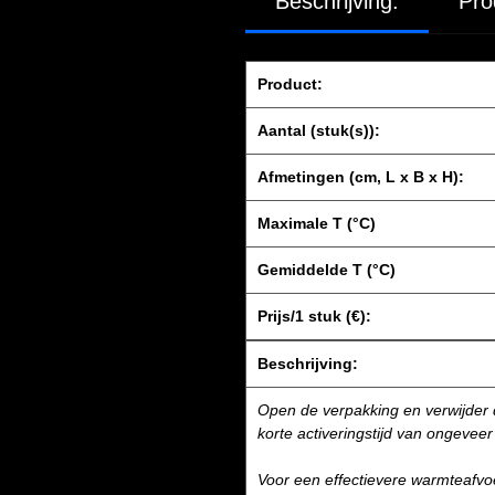
Beschrijving:
Pro
Product:
Aantal (stuk(s)):
Afmetingen (cm, L x B x H):
Maximale T (°C)
Gemiddelde T (°C)
Prijs/1 stuk (€):
Beschrijving:
Open de verpakking en verwijder 
korte activeringstijd van ongevee
Voor een effectievere warmteafv