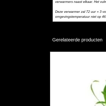
verwarmers naast elkaar. Het vul
Deze verwarmer zal 72 uur = 3 vo
omgevingstemperatuur niet op 46 
Gerelateerde producten