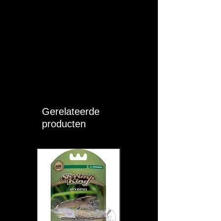
Gerelateerde
producten