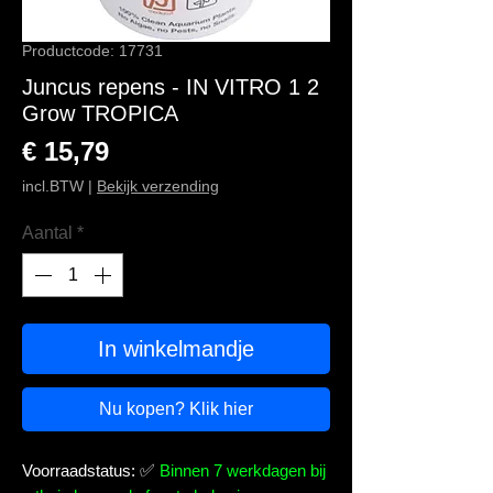
Productcode: 17731
Juncus repens - IN VITRO 1 2
Grow TROPICA
Prijs
€ 15,79
incl.BTW
|
Bekijk verzending
Aantal
*
In winkelmandje
Nu kopen? Klik hier
Voorraadstatus:
✅
Binnen 7 werkdagen bij