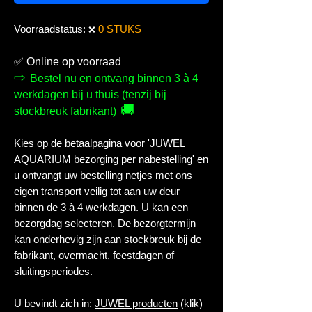
Voorraadstatus:
0 STUKS
❌
✅
Online op voorraad
⇨
Bestel nu en ontvang binnen 3 à 4
werkdagen bij u thuis (tenzij bij
🚚
stockbreuk fabrikant)
Kies op de betaalpagina voor 'JUWEL
AQUARIUM bezorging per nabestelling' en
u ontvangt uw bestelling netjes met ons
eigen transport veilig tot aan uw deur
binnen de 3 à 4 werkdagen. U kan een
bezorgdag selecteren. De bezorgtermijn
kan onderhevig zijn aan stockbreuk bij de
fabrikant, overmacht, feestdagen of
sluitingsperiodes.
U bevindt zich in:
JUWEL producten
(klik)