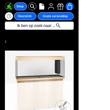
Shop
Overzicht
Gratis verzending
Ik ben op zoek naar ...