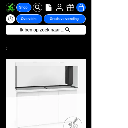
Shop
Overzicht
Gratis verzending
Ik ben op zoek naar ...