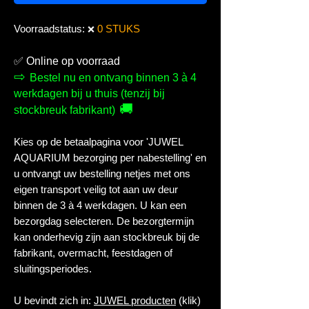
Voorraadstatus:
0 STUKS
❌
✅
Online op voorraad
⇨
Bestel nu en ontvang binnen 3 à 4
werkdagen bij u thuis (tenzij bij
🚚
stockbreuk fabrikant)
Kies op de betaalpagina voor 'JUWEL
AQUARIUM bezorging per nabestelling' en
u ontvangt uw bestelling netjes met ons
eigen transport veilig tot aan uw deur
binnen de 3 à 4 werkdagen. U kan een
bezorgdag selecteren. De bezorgtermijn
kan onderhevig zijn aan stockbreuk bij de
fabrikant, overmacht, feestdagen of
sluitingsperiodes.
U bevindt zich in:
JUWEL producten
(klik)