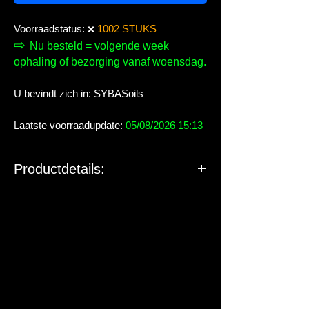
Voorraadstatus:
1002 STUKS
❌
⇨
Nu besteld = volgende week
ophaling of bezorging vanaf woensdag.
U bevindt zich in: SYBASoils
Laatste voorraadupdate:
05/08/2026 15:13
Productdetails: