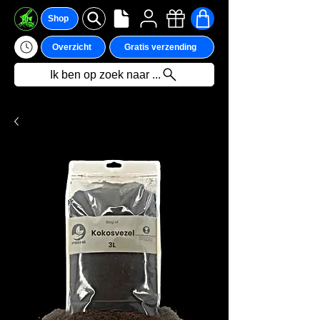
Shop
Overzicht
Gratis verzending
Ik ben op zoek naar ...