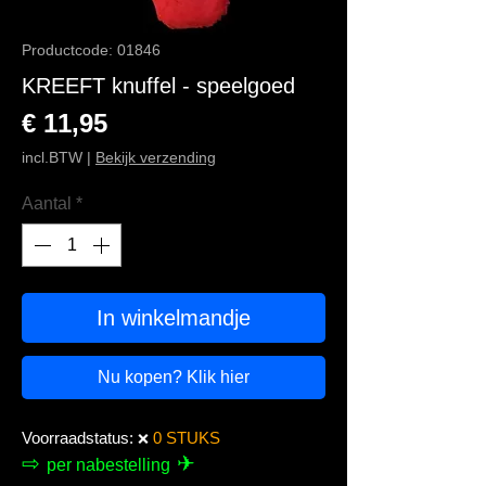
Productcode: 01846
KREEFT knuffel - speelgoed
Prijs
€ 11,95
incl.BTW
|
Bekijk verzending
Aantal
*
In winkelmandje
Nu kopen? Klik hier
Voorraadstatus:
0 STUKS
❌
⇨
✈
per nabestelling