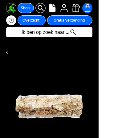
Shop
Overzicht
Gratis verzending
Ik ben op zoek naar ...