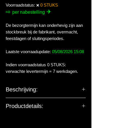
Voorraadstatus:
0 STUKS
❌
⇨
✈
per nabestelling
De bezorgtermijn kan onderhevig zijn aan
stockbreuk bij de fabrikant, overmacht,
feestdagen of sluitingsperiodes.
Laatste voorraadupdate:
05/08/2026 15:08
Indien voorraadstatus 0 STUKS:
verwachte levertermijn = 7 werkdagen.
Beschrijving:
Bij aankoop van dit product krijgt u
Productdetails:
effectief het stuk hout van op de foto. De
houtstukken zijn allen genummerd opdat
De EU-verantwoordelijke
u een specifiek stuk hout kan uitkiezen.
marktdeelnemer ziet toe op