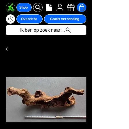
Shop
Overzicht
Gratis verzending
Ik ben op zoek naar ...