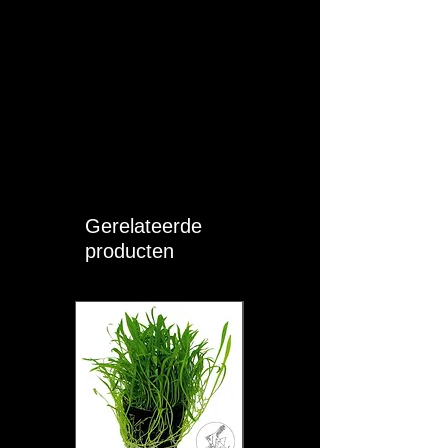
T (°C):
22 - 28
pH:
6.5 - 8
KH:
3 - 8
GH:
4 - 12
Moeilijkheid:
MEDIUM
Gerelateerde
Sociaal:
Solitair of Groep
producten
Eigen opmerkingen:
Algemene informatie
Neritina sp. is een geslacht van kleine
tot middelgrote zoetwater- en
brakwaterslakken uit de familie
Neritidae. Deze slakken zijn wereldwijd
populair in aquaria vanwege hun