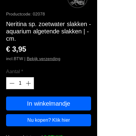
Productcode: 02078
Neritina sp. zoetwater slakken -
aquarium algetende slakken | -
cm.
Prijs
€ 3,95
incl.BTW
|
Bekijk verzending
Aantal
*
In winkelmandje
Nu kopen? Klik hier