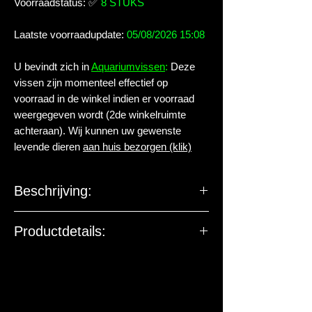
Voorraadstatus:
✅
8 STUKS
Laatste voorraadupdate:
05/08/2026 15:08
U bevindt zich in
Aquariumvissen
:
Deze
vissen zijn momenteel effectief op
voorraad in de winkel indien er voorraad
weergegeven wordt (2de winkelruimte
achteraan). Wij kunnen uw gewenste
levende dieren
aan huis bezorgen (klik)
Beschrijving:
Familie:
Neritidae
Productdetails:
Geslacht:
Neritina
Levende have gehuisvest in Aqua
arthropoda BV.
Soort:
sp.