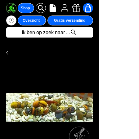
Shop
Overzicht
Gratis verzending
Ik ben op zoek naar ...