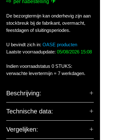
⇨
✈
per nabestelling
De bezorgtermijn kan onderhevig zijn aan
stockbreuk bij de fabrikant, overmacht,
feestdagen of sluitingsperiodes.
U bevindt zich in:
OASE producten
Laatste voorraadupdate:
05/08/2026 15:08
Indien voorraadstatus 0 STUKS:
verwachte levertermijn = 7 werkdagen.
Beschrijving:
Van buiten op het aquarium te
Technische data:
plakken.
Hoge meetprecisie en makkelijk
Van buiten op het aquarium te
Vergelijken:
leesbaar.
plakken.
Inclusief batterij.