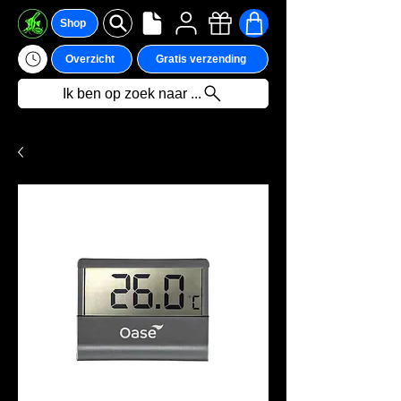
Shop
Overzicht
Gratis verzending
Ik ben op zoek naar ...