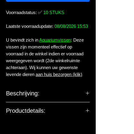
Voorraadstatus:
✅
10 STUKS
Laatste voorraadupdate:
08/08/2026 15:53
U bevindt zich in
Aquariumvissen
:
Deze
vissen zijn momenteel effectief op
voorraad in de winkel indien er voorraad
weergegeven wordt (2de winkelruimte
achteraan). Wij kunnen uw gewenste
levende dieren
aan huis bezorgen (klik)
Beschrijving:
Familie:
Cobitidae
Productdetails:
Geslacht:
Pangio
Levende have gehuisvest in Aqua
arthropoda BV.
Soort:
semicinctus