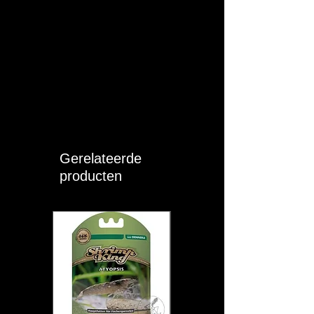
Lengte maximaal
8 - 10
(cm):
T (°C):
23 - 28
pH:
6 - 7
KH:
3 - 7
GH:
3 - 10
Gerelateerde
Moeilijkheid:
EASY
producten
Sociaal:
Groep (> 2)
Eigen opmerkingen:
Algemene informatie
De Pangio semicinctus is een
vreedzame, slangvormige