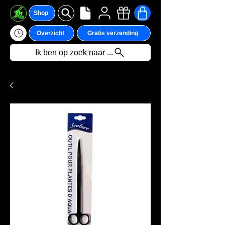
Shop
Overzicht
Gratis verzending
Ik ben op zoek naar ...