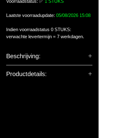
Voorraadstatus:
✅
1 STUKS
Laatste voorraadupdate:
05/08/2026 15:08
Indien voorraadstatus 0 STUKS:
verwachte levertermijn = 7 werkdagen.
Beschrijving:
Roestvrij stalen snoeischaar voor
Productdetails:
aquariumplanten in een strak zwart
design.