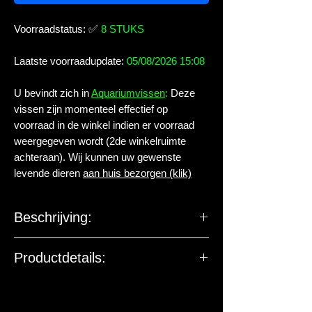
Voorraadstatus:
✅
8 STUKS
Laatste voorraadupdate:
05/08/2026 15:08
U bevindt zich in
Aquariumvissen
:
Deze
vissen zijn momenteel effectief op
voorraad in de winkel indien er voorraad
weergegeven wordt (2de winkelruimte
achteraan). Wij kunnen uw gewenste
levende dieren
aan huis bezorgen (klik)
Beschrijving:
Familie:
Cichlidae
Productdetails:
Geslacht:
Pterophyllum
Levende have gehuisvest in Aqua
arthropoda BV.
Soort:
scalare PLATINUM