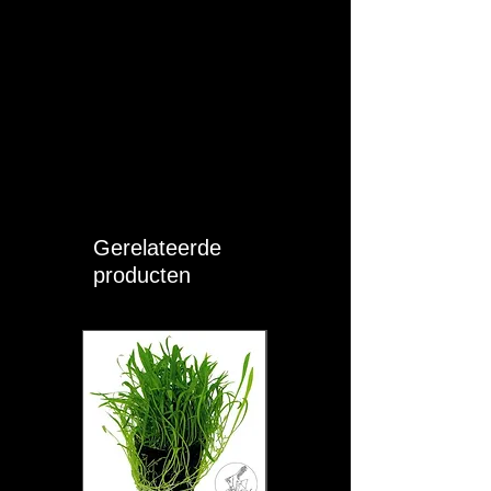
Lengte (cm):
10 - 15
T (°C):
24 - 27
pH:
5 - 6
KH:
3 - 6
GH:
4 - 10
Gerelateerde
Moeilijkheid:
MEDIUM
producten
Sociaal:
Koppel of Groep (>
4)
Eigen opmerkingen:
De maanvis is een rustige en elegante
vis die van veel hoge beplanting houdt in
het aquarium. Onderling kunnen de