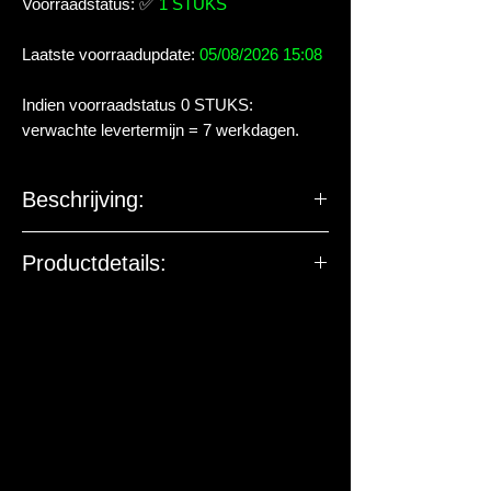
Voorraadstatus:
✅
1 STUKS
Laatste voorraadupdate:
05/08/2026 15:08
Indien voorraadstatus 0 STUKS:
verwachte levertermijn = 7 werkdagen.
Beschrijving:
Productdetails:
De EU-verantwoordelijke
marktdeelnemer ziet toe op
productveiligheid. De onderstaande
gegevens zijn niet bedoeld voor vragen,
klachten of retouren. Voor vragen over
dit artikel of de levering kun je contact
met ons opnemen.
Fabrikant / EU-verantwoordelijke: