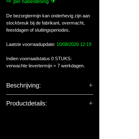
⇨
✈
per nabestelling
De bezorgtermijn kan onderhevig zijn aan
stockbreuk bij de fabrikant, overmacht,
feestdagen of sluitingsperiodes.
Laatste voorraadupdate:
10/08/2026 12:19
Indien voorraadstatus 0 STUKS:
verwachte levertermijn = 7 werkdagen.
Beschrijving:
Aquarium:
START 70 kit zwart
Productdetails:
Volume (L):
73
De EU-verantwoordelijke
marktdeelnemer ziet toe op
Afmetingen
58.8 x 31 x 44.1
productveiligheid. De onderstaande
(cm, L x B x
hoogte
gegevens zijn niet bedoeld voor vragen,