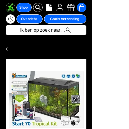
Shop
Overzicht
Gratis verzending
Ik ben op zoek naar ...