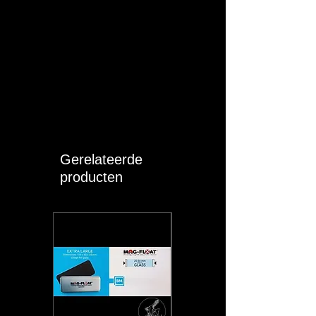
doos zijn inbegrepen in deze kit. Deze
omvat: aquarium, verlichting, filter,
verwarmer, schepnetje, thermometer,
opstartproducten en visvoer.
Gerelateerde
producten