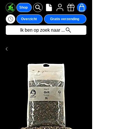
Shop
Overzicht
Gratis verzending
Ik ben op zoek naar ...