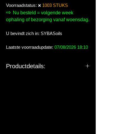
Voorraadstatus:
1003 STUKS
❌
⇨
Nu besteld = volgende week
ophaling of bezorging vanaf woensdag.
U bevindt zich in: SYBASoils
Laatste voorraadupdate:
07/08/2026 18:10
Productdetails: