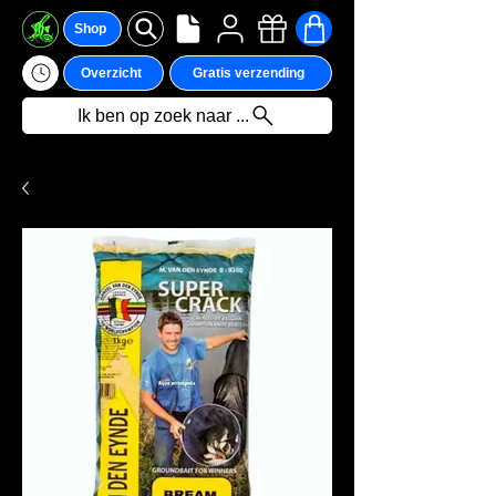
Shop
Overzicht
Gratis verzending
Ik ben op zoek naar ...