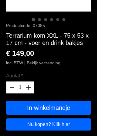
Productcode: 07085
Terrarium kom XXL - 75 x 53 x
17 cm - voer en drink bakjes
Prijs
€ 149,00
incl.BTW
|
Bekijk verzending
Aantal
*
In winkelmandje
Nu kopen? Klik hier