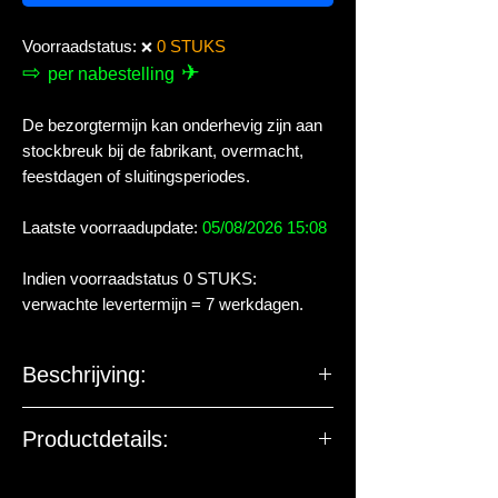
Voorraadstatus:
0 STUKS
❌
⇨
✈
per nabestelling
De bezorgtermijn kan onderhevig zijn aan
stockbreuk bij de fabrikant, overmacht,
feestdagen of sluitingsperiodes.
Laatste voorraadupdate:
05/08/2026 15:08
Indien voorraadstatus 0 STUKS:
verwachte levertermijn = 7 werkdagen.
Beschrijving:
De Blue Marine koelers zijn
Productdetails:
microcomputer gestuurd voor
nauwkeurigheid en gebruiksgemak en
De EU-verantwoordelijke