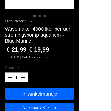
Productcode: 00706
Wavemaker 4000 liter per uur
stromingspomp aquarium -
Blue Marine
Normale prijs
Verkoopprijs
 € 21,99 
€ 19,99
incl.BTW
|
Bekijk verzending
Aantal
*
In winkelmandje
Nu kopen? Klik hier