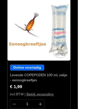
Online voorradig
Levende COPEPODEN 100 mL zakje
- eenoogkreeftjes
Prijs
€ 1,99
incl.BTW
|
Bekijk verzending