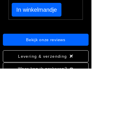
In winkelmandje
Bekijk onze reviews
Levering & verzending
Waar kan ik parkeren?
Team Aqua arthropoda
Click & Collect
Openingsuren
Algemene voorwaarden