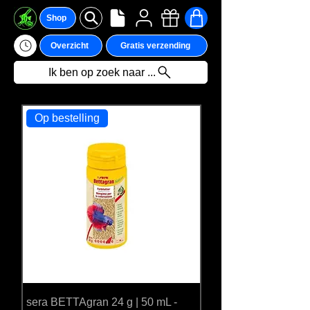
Shop
Overzicht
Gratis verzending
Ik ben op zoek naar ...
Op bestelling
We hebben momenteel
geen producten om
weer te geven.
sera BETTAgran 24 g | 50 mL -