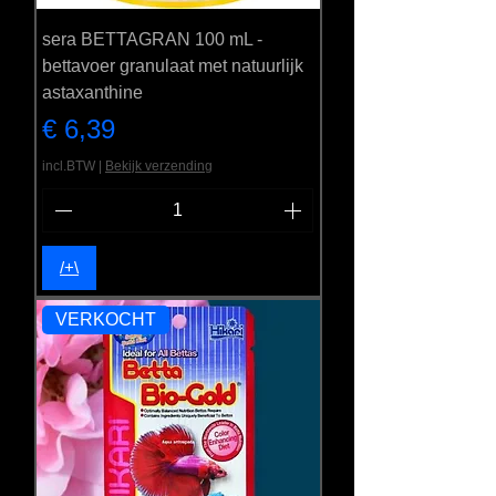
sera BETTAGRAN 100 mL -
bettavoer granulaat met natuurlijk
astaxanthine
Prijs
€ 6,39
incl.BTW
|
Bekijk verzending
/+\
VERKOCHT