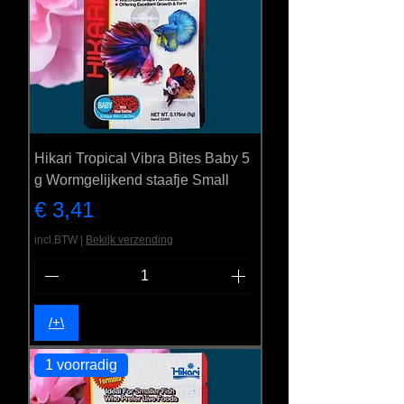
Hikari Tropical Vibra Bites Baby 5
g Wormgelijkend staafje Small
Prijs
€ 3,41
incl.BTW
|
Bekijk verzending
/+\
1 voorradig