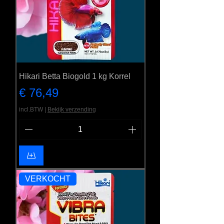
Hikari Betta Biogold 1 kg Korrel
Prijs
€ 76,49
incl.BTW
|
Bekijk verzending
/+\
VERKOCHT