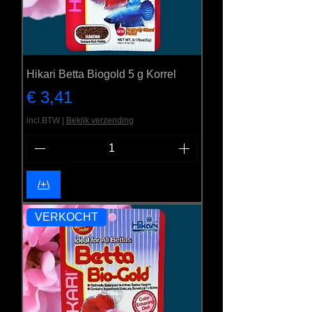
Hikari Betta Biogold 5 g Korrel
Prijs
€ 3,41
incl.BTW
|
Bekijk verzending
/+\
VERKOCHT