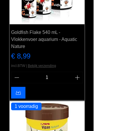
Goldfish Flake 540 mL -
Vlokkenvoer aquarium - Aquatic
Nature
Prijs
€ 8,99
incl.BTW
|
Bekijk verzending
/+\
1 voorradig