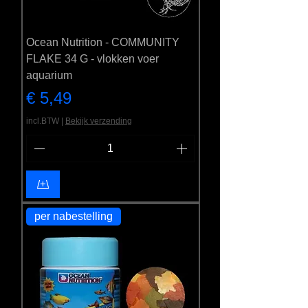
Ocean Nutrition - COMMUNITY
FLAKE 34 G - vlokken voer
aquarium
Prijs
€ 5,49
incl.BTW
|
Bekijk verzending
/+\
per nabestelling