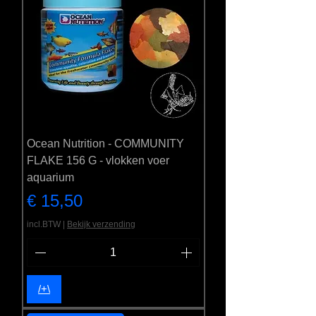
Ocean Nutrition - COMMUNITY
FLAKE 156 G - vlokken voer
aquarium
Prijs
€ 15,50
incl.BTW
|
Bekijk verzending
/+\