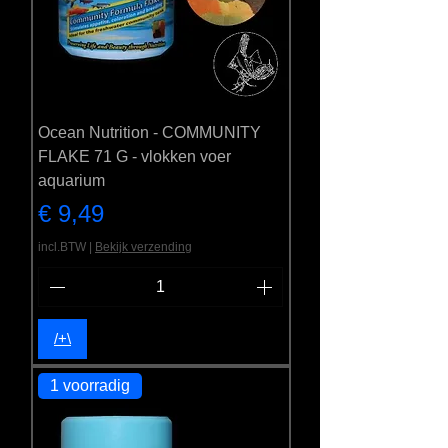
Ocean Nutrition - COMMUNITY
FLAKE 71 G - vlokken voer
aquarium
Prijs
€ 9,49
incl.BTW
|
Bekijk verzending
/+\
1 voorradig