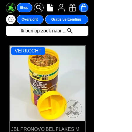
Shop
Overzicht
Gratis verzending
Ik ben op zoek naar ...
VERKOCHT
We hebben momenteel
geen producten om
weer te geven.
JBL PRONOVO BEL FLAKES M