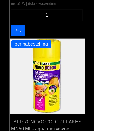
incl.BTW
|
Bekijk verzending
/+\
per nabestelling
JBL PRONOVO COLOR FLAKES
M 250 ML - aquarium visvoer