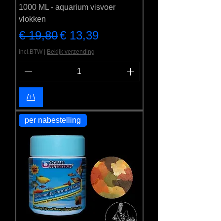
1000 ML - aquarium visvoer
vlokken
Normale prijs
Verkoopprijs
€ 19,80
€ 13,39
incl.BTW
|
Bekijk verzending
/+\
per nabestelling