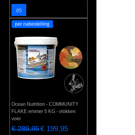
/+\
per nabestelling
Ocean Nutrition - COMMUNITY
FLAKE emmer 5 KG - vlokken
voer
Normale prijs
Verkoopprijs
€ 289,95
€ 199,95