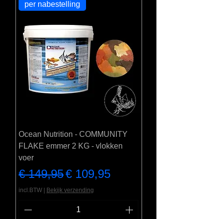
per nabestelling
Ocean Nutrition - COMMUNITY
FLAKE emmer 2 KG - vlokken
voer
Normale prijs
Verkoopprijs
€ 149,95
€ 109,95
incl.BTW
|
Bekijk verzending