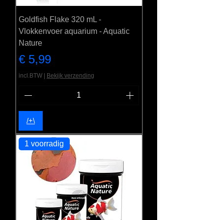
Goldfish Flake 320 mL -
Vlokkenvoer aquarium - Aquatic
Nature
Prijs
€ 5,99
incl.BTW
|
Bekijk verzending
/+\
1 voorradig