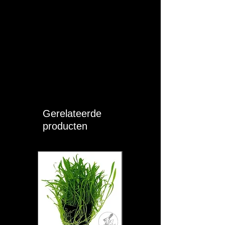
(eiwitrijk) -
tarwemeel
(bindende functie) -
gist (lichte
vertering) -
garnalen (eiwitrijk) -
vitamines -
mineralen
Analyse:
Ruw eiwit 44% –
Ruw vet 5% –
Gerelateerde
Ruwe celstof 3% –
producten
Ruwe as 15% –
Vochtigheid 5%.
(Pro)vitaminen:
A (E672): 21500
IU/kg * D3 (E671):
4300 IU/kg * E: 820
mg/kg * B2: 34
mg/kg * C: 300
mg/kg * B1: 30