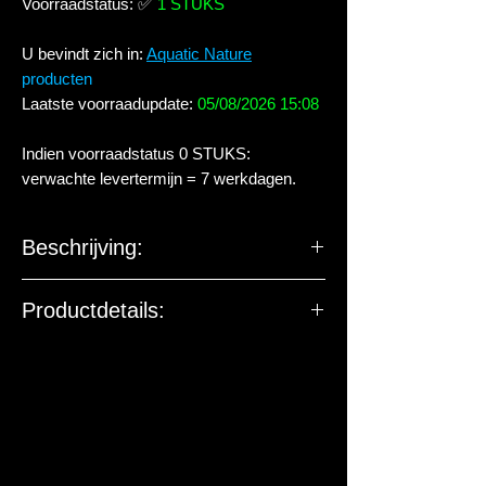
Voorraadstatus:
✅
1 STUKS
U bevindt zich in:
Aquatic Nature
producten
Laatste voorraadupdate:
05/08/2026 15:08
Indien voorraadstatus 0 STUKS:
verwachte levertermijn = 7 werkdagen.
Beschrijving:
Product:
Vlokkenvoer
Productdetails:
aquarium/vijver
Volume (mL):
541 = 90 g
Eigenschappen:
Bevordert de groei
en vorm.
Prachtige