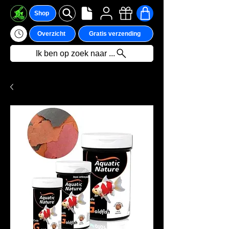
Shop
Overzicht
Gratis verzending
Ik ben op zoek naar ...