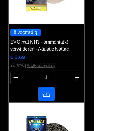
8 voorradig
EVO mat NH3 - ammonia(k)
verwijderen - Aquatic Nature
Prijs
€ 5,69
incl.BTW
|
Bekijk verzending
/+\