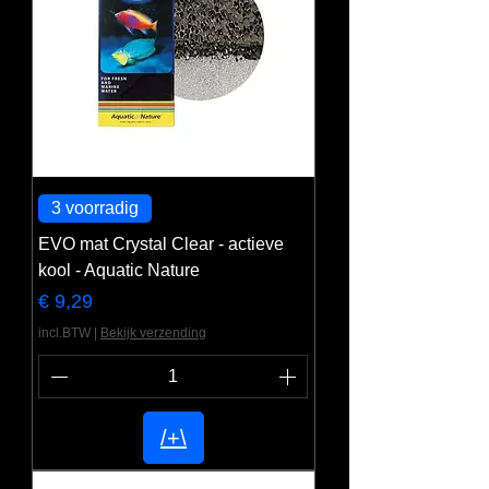
3 voorradig
EVO mat Crystal Clear - actieve
kool - Aquatic Nature
Prijs
€ 9,29
incl.BTW
|
Bekijk verzending
/+\