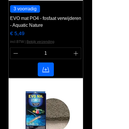
3 voorradig
EVO mat PO4 - fosfaat verwijderen
- Aquatic Nature
Prijs
€ 5,49
incl.BTW
|
Bekijk verzending
/+\