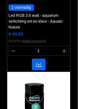
1 voorradig
Led RGB 3.6 watt - aquarium
verlichting wit en kleur - Aquatic
Nature
Prijs
€ 49,90
incl.BTW
|
Bekijk verzending
/+\