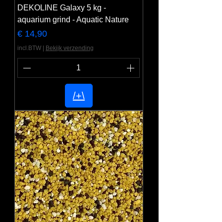
DEKOLINE Galaxy 5 kg -
aquarium grind - Aquatic Nature
Prijs
€ 14,90
incl.BTW
|
Bekijk verzending
/+\