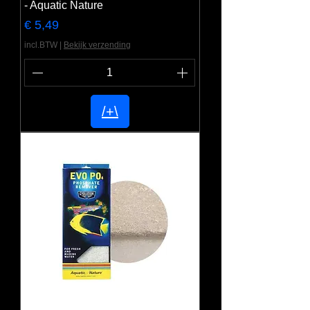
- Aquatic Nature
Prijs
€ 5,49
incl.BTW
|
Bekijk verzending
/+\