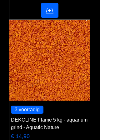
/+\
3 voorradig
DEKOLINE Flame 5 kg - aquarium
grind - Aquatic Nature
Prijs
€ 14,90