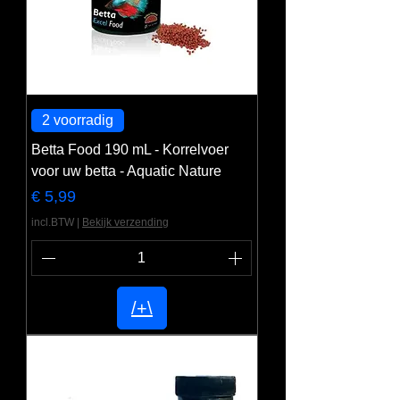
2 voorradig
Betta Food 190 mL - Korrelvoer
voor uw betta - Aquatic Nature
Prijs
€ 5,99
incl.BTW
|
Bekijk verzending
/+\