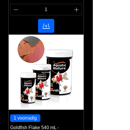
/+\
1 voorradig
Goldfish Flake 540 mL -