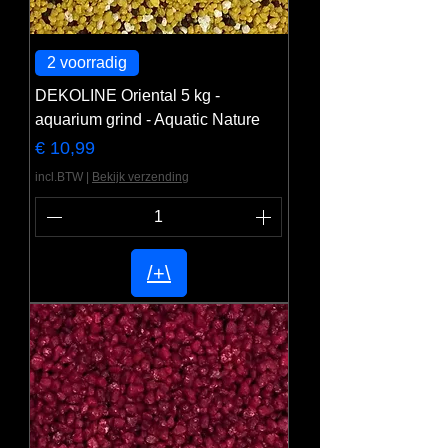
2 voorradig
DEKOLINE Oriental 5 kg -
aquarium grind - Aquatic Nature
Prijs
€ 10,99
incl.BTW
|
Bekijk verzending
/+\