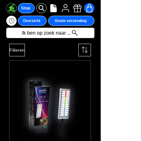
Shop
Overzicht
Gratis verzending
Ik ben op zoek naar ...
Filteren
We hebben momenteel
geen producten om
weer te geven.