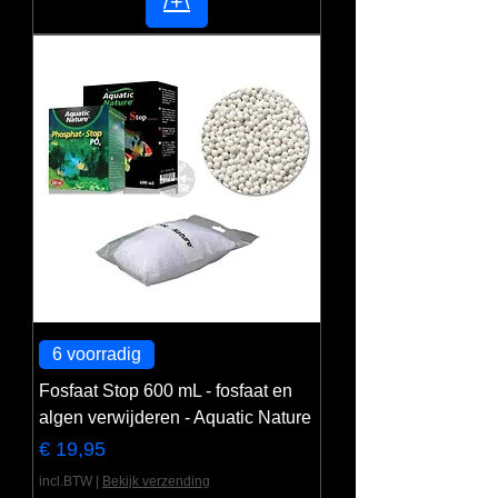
/+\
6 voorradig
Fosfaat Stop 600 mL - fosfaat en
algen verwijderen - Aquatic Nature
Prijs
€ 19,95
incl.BTW
|
Bekijk verzending