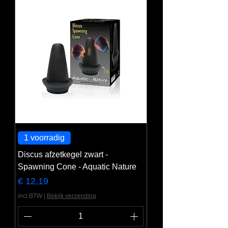
1 voorradig
Discus afzetkegel zwart -
Spawning Cone - Aquatic Nature
Prijs
€ 12,19
incl.BTW
|
Bekijk verzending