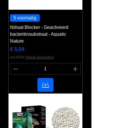
5 voorradig
Nitraat Blocker - Geactiveerd
bacteriënsubstraat - Aquatic
Nature
Prijs
€ 5,59
incl.BTW
|
Bekijk verzending
/+\