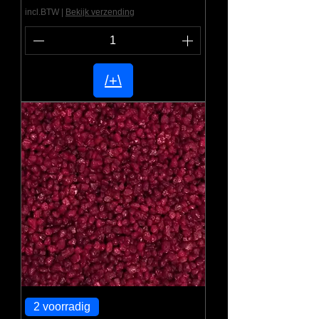
incl.BTW
|
Bekijk verzending
/+\
2 voorradig