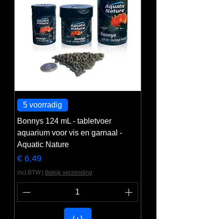
5 voorradig
Bonnys 124 mL - tabletvoer
aquarium voor vis en garnaal -
Aquatic Nature
Prijs
€ 6,49
incl.BTW
|
Bekijk verzending