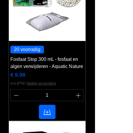
20 voorradig
Fosfaat Stop 300 mL - fosfaat en
algen verwijderen - Aquatic Nature
Prijs
€ 9,98
incl.BTW
|
Bekijk verzending
/+\