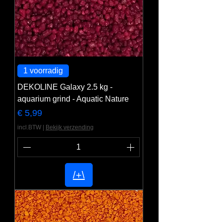
1 voorradig
DEKOLINE Galaxy 2.5 kg -
aquarium grind - Aquatic Nature
Prijs
€ 5,99
incl.BTW
|
Bekijk verzending
/+\