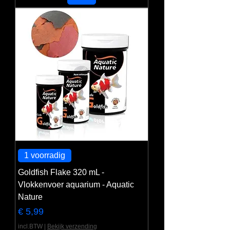
1 voorradig
Goldfish Flake 320 mL -
Vlokkenvoer aquarium - Aquatic
Nature
Prijs
€ 5,99
incl.BTW
|
Bekijk verzending