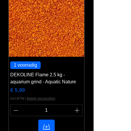
1 voorradig
DEKOLINE Flame 2.5 kg -
aquarium grind - Aquatic Nature
Prijs
€ 5,99
incl.BTW
|
Bekijk verzending
/+\