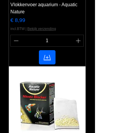
Vlokkenvoer aquarium - Aquatic
Nature
Prijs
€ 8,99
incl.BTW
|
Bekijk verzending
/+\