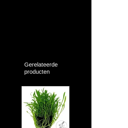
voor alle
decoratieve
doeleinden.
Hoeveelheid:
2.5 kg
5 cm bodem:
30 x 10
Voorbeeld:
Ik heb een
aquarium van
ongeveer 60 Liter.
Gerelateerde
De afmetingen zijn
producten
60 cm breedte x 30
cm diepte x 35 cm
hoogte. De
afmetingen die je
nodig hebt zijn
deze van de
onderkant van het
aquarium. Deze
zijn 60 cm breedte