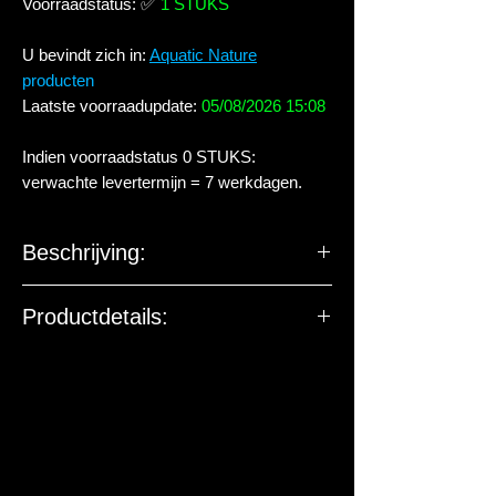
Voorraadstatus:
✅
1 STUKS
U bevindt zich in:
Aquatic Nature
producten
Laatste voorraadupdate:
05/08/2026 15:08
Indien voorraadstatus 0 STUKS:
verwachte levertermijn = 7 werkdagen.
Beschrijving:
Product:
Bodemgrind voor
Productdetails:
aquarium
Kiezelgrootte
2 - 3
(mm)
Eigenschappen:
Optimale wortel
hechting.