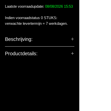
Laatste voorraadupdate:
08/08/2026 15:53
Indien voorraadstatus 0 STUKS:
verwachte levertermijn = 7 werkdagen.
Beschrijving:
Mixgrind voor aquariumgebruik met
Productdetails:
kleur zoals op de afbeelding
weergegeven. Best eerst eenmalig
spoelen met proper leidingwater
vooraleer te gebruiken.