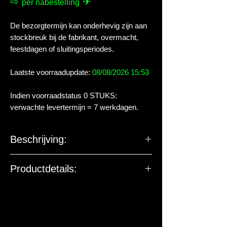
⇨
✈
per nabestelling
De bezorgtermijn kan onderhevig zijn aan
stockbreuk bij de fabrikant, overmacht,
feestdagen of sluitingsperiodes.
Laatste voorraadupdate:
08/08/2026 15:53
Indien voorraadstatus 0 STUKS:
verwachte levertermijn = 7 werkdagen.
Beschrijving:
Hikari Goldfish Staple Baby is een baby
Productdetails:
korrel waarmee je de goudvissen
dagelijks kunt voeren. Dit basisvoer
De EU-verantwoordelijke
bevat een grote hoeveelheid
marktdeelnemer ziet toe op
plantaardige voedingstoffen waar
productveiligheid. De onderstaande
goudvissen dol op zijn. Doordat de
gegevens zijn niet bedoeld voor vragen,